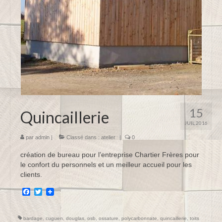
15
Quincaillerie
JUIL 2016
par
admin
|
Classé dans :
atelier
|
0
création de bureau pour l’entreprise Chartier Frères pour
le confort du personnels et un meilleur accueil pour les
clients.
Facebook
Twitter
bardage
,
cuguen
,
douglas
,
osb
,
ossature
,
polycarbonnate
,
quincaillerie
,
toits