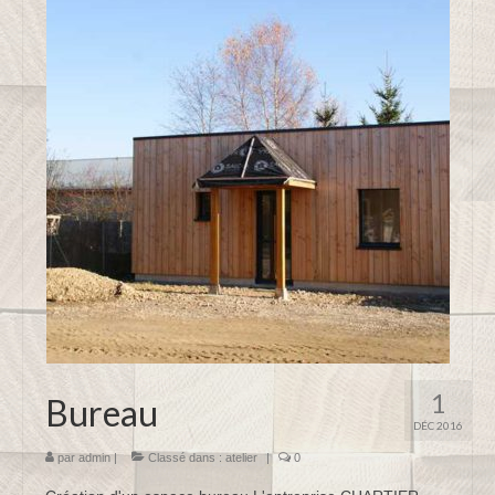
menuiserie Intérieure
Menuiserie Extérieure
Charpente Agricole
Charpente Traditionnelle
lieu d’intervention
Mentions légales
Chartier Frères : Durablement,
pour vous !
1
Bureau
DÉC 2016
par
admin
|
Classé dans :
atelier
|
0