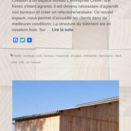
Création d'un espace bureau L'entreprise CHARTIER
frères s'étant agrandi, il est devenu nécessaire d'agrandir
nos bureaux et créer un réfectoire/vestiaire. Ce nouvel
espace, nous permet d'accueillir les clients dans de
meilleures conditions. La structure du bâtiment est en
ossature bois. Sur …
Lire la suite­­
Facebook
Twitter
atelier
,
bardage
,
bois
,
bureau
,
charpente
,
douglas
,
entreprise
,
menuiserie
,
neuf
,
orme
,
osb
,
sur mesure