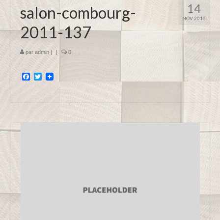
14
salon-combourg-
NOV 2016
2011-137
par
admin
|
|
0
Facebook
Twitter