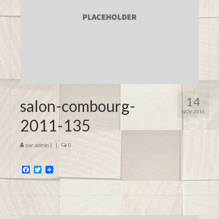
14
salon-combourg-
NOV 2016
2011-135
par
admin
|
|
0
Facebook
Twitter