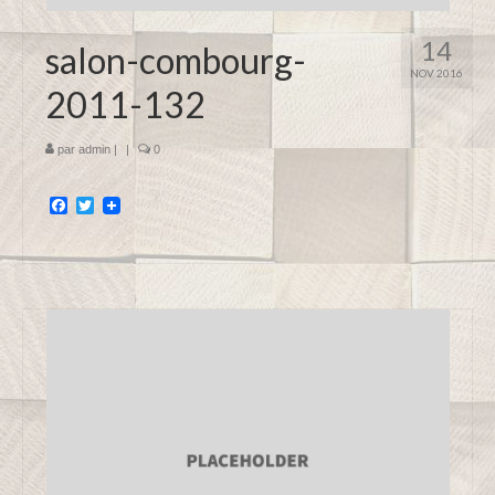
14
salon-combourg-
NOV 2016
2011-132
par
admin
|
|
0
Facebook
Twitter