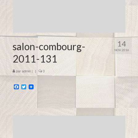
14
salon-combourg-
NOV 2016
2011-131
par
admin
|
|
0
Facebook
Twitter