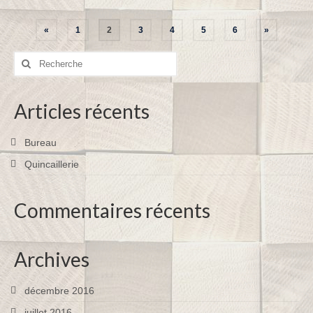
Pagination
«
1
2
3
4
5
6
»
des
Rechercher
:
publications
Articles récents
Bureau
Quincaillerie
Commentaires récents
Archives
décembre 2016
juillet 2016