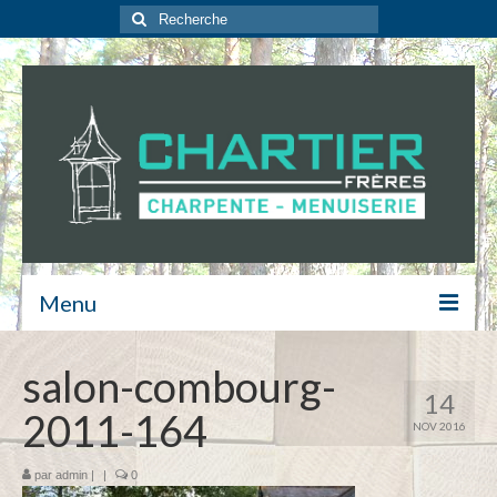
Rechercher
:
Menu
Contact
salon-combourg-
14
Isolation
2011-164
NOV 2016
Escalier
par
admin
|
|
0