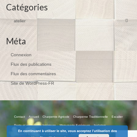
Catégories
atelier
Méta
Connexion
Flux des publications
Flux des commentaires
Site de WordPress-FR
Contact
Accueil
Charpente Agricole
Charpente Traditionnelle
Escalier
Porte et menuiserie Intérieure
Menuiserie Extérieure
Isolation
En continuant à utiliser le site, vous acceptez l’utilisation des
Mentions légales
Lieu d’intervention
Contact