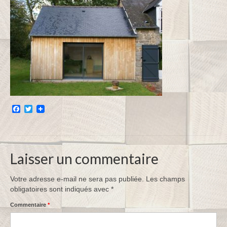
menuiserie Intérieure
Menuiserie Extérieure
Charpente Agricole
Charpente Traditionnelle
lieu d’intervention
Facebook
Twitter
Mentions légales
Chartier Frères : Durablement,
Laisser un commentaire
pour vous !
Votre adresse e-mail ne sera pas publiée.
Les champs
obligatoires sont indiqués avec
*
Commentaire
*